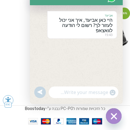
-8%
אביעד
היי כאן אביעד, איך אני יכול
לעזור לך? רשום לי הודעה
לוואצאפ
15:43
LEGION S5 I5-13420H 16
₪
4,750
₪
5,190
undefined
"+chaty_settings.lang.emoji_picker+"
WhatsApp
Message
כל הזכויות שמורות לPC-PO נבנה ע"י
Boostoday
Hide