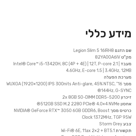
מידע כללי
שם הדגם
Legion Slim 5 16IRH8
מק"ט
82YA00A6IV
מעבד
Intel® Core™ i5-13420H, 8C (4P + 4E) | 12T, P-core 2.1 |
4.6GHz, E-core 1.5 | 3.4GHz, 12MB
מערכת הפעלה
מסך
16" WUXGA (1920×1200) IPS 300nits Anti-glare, 45% NTSC,
144Hz, G-SYNC®
זיכרון
2x 8GB SO-DIMM DDR5-5200
אחסון
512GB SSD M.2 2280 PCIe® 4.0×4 NVMe®
כרטיס מסך
NVIDIA® GeForce RTX™ 3050 6GB GDDR6, Boost
Clock 1372MHz, TGP 95W
צבע
Storm Grey
תקשורת
Wi-Fi® 6E, 11ax 2×2 + BT5.1