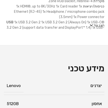
מקלדת
4-Zone RGB Backlit, Hebrew
כניסות/יציאות
1x HDMI®, up to 8K/30Hz 1x Card reader 1x
Ethernet (RJ-45) 1x Headphone / microphone combo jack
(3.5mm) 1x Power connector
USB
1x USB 3.2 Gen 2 1x USB 3.2 Gen 2 (Always On) 1x USB-C®
הצג עוד
3.2 Gen 2 (support data transfer and DisplayPort™ 1.4) 1x USB-
C® 3.2 Gen 2 (support data transfer, Power Delivery 140W and
DisplayPort™ 1.4)
מצלמה
FHD 1080p with E-shutter
מודם
משקל (kg)
Less than 2.4 kg (5.29 lbs)
סוללה
Integrated 80Wh
מק"ט
82YA00A6IV
מידע טכני
יצרנים
Lenovo
אחסון
512GB