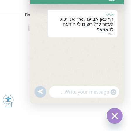
אביעד
כל הזכויות שמורות לPC-PO נבנה ע"י
Boostoday
היי כאן אביעד, איך אני יכול
לעזור לך? רשום לי הודעה
לוואצאפ
01:49
undefined
"+chaty_settings.lang.emoji_picker+"
WhatsApp
Message
Hide