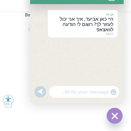
אביעד
כל הזכויות שמורות לPC-PO נבנה ע"י
Boostoday
היי כאן אביעד, איך אני יכול
לעזור לך? רשום לי הודעה
לוואצאפ
18:21
undefined
"+chaty_settings.lang.emoji_picker+"
WhatsApp
Message
Hide