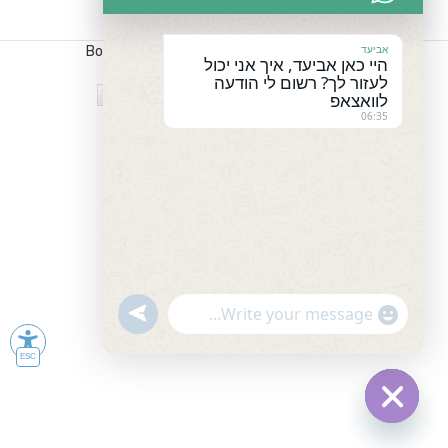
אביעד
כל הזכויות שמורות לPC-PO נבנה ע"י
Boostoday
היי כאן אביעד, איך אני יכול
לעזור לך? רשום לי הודעה
לוואצאפ
06:35
undefined
"+chaty_settings.lang.emoji_picker+"
WhatsApp
Message
Hide