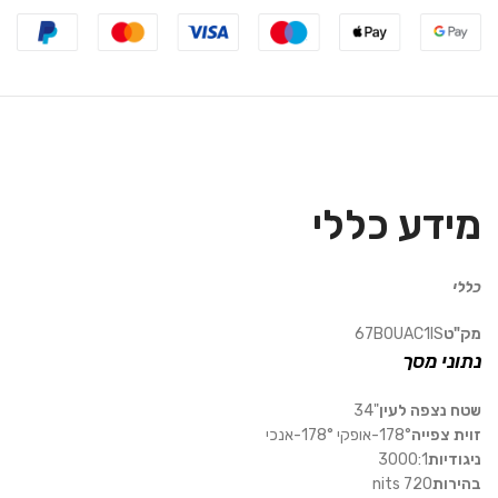
מידע כללי
כללי
מק"ט
67B0UAC1IS
נתוני מסך
שטח נצפה לעין
"34
זוית צפייה
178°-אופקי 178°-אנכי
ניגודיות
3000:1
בהירות
720 nits