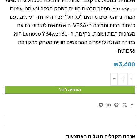
איכותית. בנוסף, עם קצב רענון מהיר ותמיכה בטכנולוגיית AMD
FreeSync, המסך מבטיח חוויית משחק חלקה ונעימה. עיצובו
המודרני והמרשים מתאים לכל חלל עבודה או חדר גיימינג. עם
כניסות רבות ותמיכה ב-VESA, הוא מתאים לשימוש גם עם
מערכות רבות ושונות. בקיצור, ה-Lenovo Y34wz-30 הוא
בחירה מעולה לגיימרים המחפשים חוויית משחק מתקדמת
ואיכותית.
₪
3,680
הוספה לסל
אנחנו מקבלים תשלום באמצעות