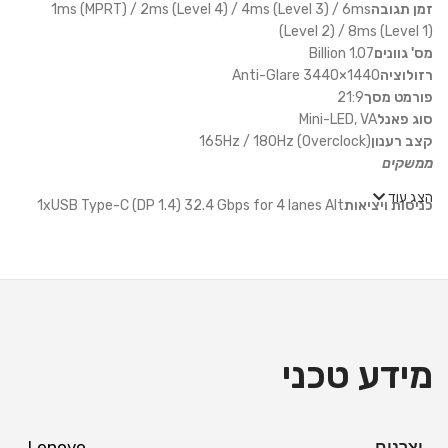
זמן תגובה
1ms (MPRT) / 2ms (Level 4) / 4ms (Level 3) / 6ms
(Level 2) / 8ms (Level 1)
מס' גוונים
1.07 Billion
רזולוציה
Anti-Glare 3440×1440
פורמט מסך
21:9
סוג פאנל
Mini-LED, VA
קצב רענון
165Hz / 180Hz (Overclock)
ממשקים
הצג עוד
כניסות ויציאות
1xUSB Type-C (DP 1.4) 32.4 Gbps for 4 lanes Alt
Mode), 2xHDMI 2.1, 1xDP 1.4, 1xAudio Out (3.5 mm)
רמקולים
כן 5Wx2
נתונים פיזיים
מידות
541.3×807.2×320.1 mm
צבע
Black
מידע טכני
הטייה
5°- ~ 22°
התקנה על קיר
100x100mm
משקל
10.5kg
ספק כוח
Integrated
יצרנים
Lenovo