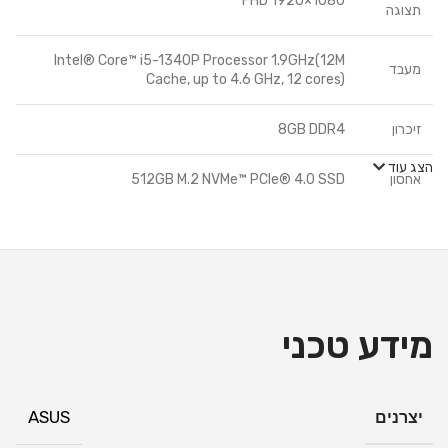
FHD 1920×1080
תצוגה
Intel® Core™ i5-1340P Processor 1.9GHz(12M
מעבד
Cache, up to 4.6 GHz, 12 cores)
זיכרון
8GB DDR4
הצג עוד
אחסון
512GB M.2 NVMe™ PCIe® 4.0 SSD
מערכת
Free Dos
הפעלה
כרטיס
Intel® UHD Graphics
גרפי
מידע טכני
מצלמת
HD+IR camera
אינטרנט
יצרנים
ASUS
Wi-Fi 6E(802.11ax) (Dual band) 1*1 + Bluetooth®
קישוריות