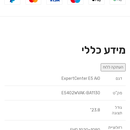
מידע כללי
דגם
ExpertCenter E5 AiO
מק"ט
E5402WVAK-BA1130
גודל
23.8"
תצוגה
רזולוציית