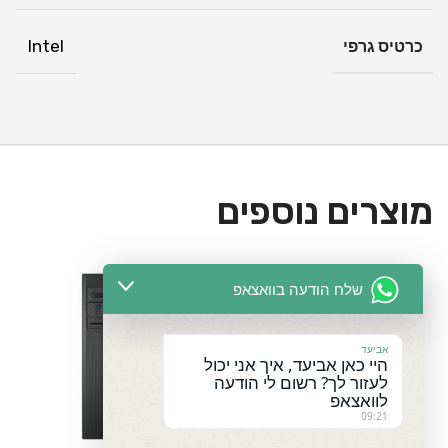
Built-in array microphone
תכונות
כרטיס גרפי
Intel
Built-in speakers
נוספות
משקל
כ-7.2 ק"ג
המוצר
מוצרים
מוצרים נוספים
Wireless grey keyboard | Wireless optical mouse
נלווים
אחריות
3 שנים באתר הלקוח
שלח הודעה בוואצאפ
אביעד
היי כאן אביעד, איך אני יכול
לעזור לך? רשום לי הודעה
לוואצאפ
09:21