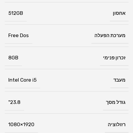
5.3 Wireless Card
אחסון
512GB
Side I/O
1x 2-in-1 card reader SD / MMC
1x 3.5mm combo audio jack
מערכת הפעלה
Free Dos
1x USB 3.2 Gen 1 Type-A
1x USB 3.2 Gen 2 Type-C
1x Thunderbolt™ 4 supports display /
זכרון פנימי
8GB
power delivery
יציאות
Back I/O
וחיבורים
1x DC-in
מעבד
Intel Core i5
1x Kensington lock
1x RJ45 Gigabit Ethernet
1x HDMI out 2.1b
גודל מסך
23.8"
1x Display port 1.4
2x USB 2.0 Type-A
2x USB 3.2 Gen 1 Type-A
רזולוציה
1920×1080