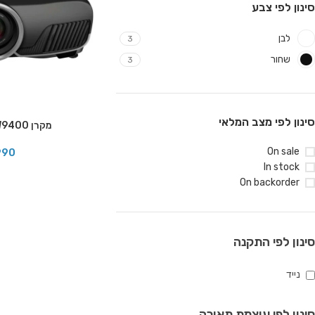
סינון לפי צבע
לבן
3
שחור
3
סינון לפי מצב המלאי
מקרן EPSON EH-TW9400
On sale
990
In stock
On backorder
סינון לפי התקנה
נייד
סינון לפי עוצמת תאורה