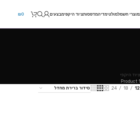
מוצרי חשמל
מולטימדיה
מדפסות
ציוד היקפי
מבצעים
0
₪
יוד היקפי
1 Produ
24
18
12