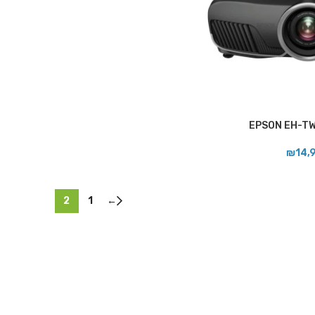
₪
14,
2
1
←