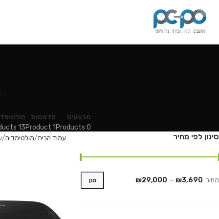
מבצעים
מדפסות
מולטימדי
13 Products
1 Product
0 Products
סינון לפי מחיר
עמוד הבית
מולטימדיה
ע
מחיר:
₪3,690
—
₪29,000
סנן